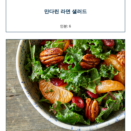
만다린 라면 샐러드
인분: 6