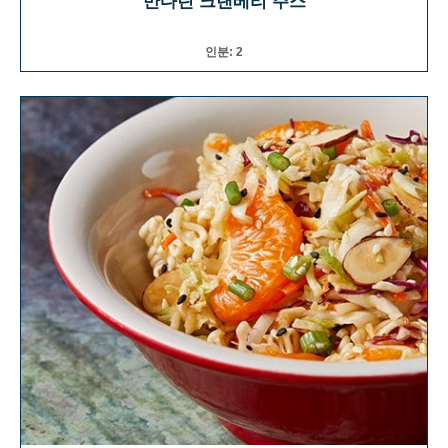
만다린 크랜베리 주스
인분: 2