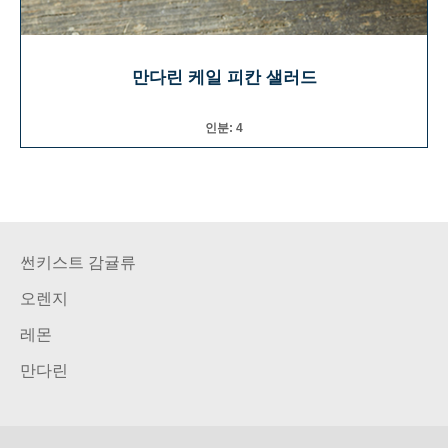
만다린 케일 피칸 샐러드
인분: 4
썬키스트 감귤류
오렌지
레몬
만다린