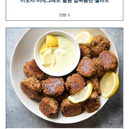
미모사 비네그레트 달콤 쌉싸름한 샐러드
인분: 2