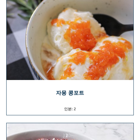
자몽 콩포트
인분: 2