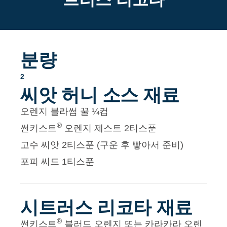
트러스 리코타
분량
2
씨앗 허니 소스 재료
오렌지 블라썸 꿀 ¼컵
®
썬키스트
오렌지 제스트 2티스푼
고수 씨앗 2티스푼 (구운 후 빻아서 준비)
포피 씨드 1티스푼
시트러스 리코타 재료
®
썬키스트
블러드 오렌지 또는 카라카라 오렌