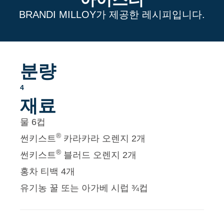
아이스티
BRANDI MILLOY가 제공한 레시피입니다.
분량
4
재료
물 6컵
®
썬키스트
카라카라 오렌지 2개
®
썬키스트
블러드 오렌지 2개
홍차 티백 4개
유기농 꿀 또는 아가베 시럽 ¾컵