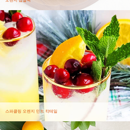
오렌지 찹쌀떡
스파클링 오렌지 민트 칵테일