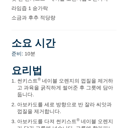
라임즙 1 숟가락
소금과 후추 적당량
소요 시간
준비:
10분
요리법
®
썬키스트
네이블 오렌지의 껍질을 제거하
고 과육을 굵직하게 썰어준 후 그릇에 담아
둡니다.
아보카도를 세로 방향으로 반 잘라 씨앗과
껍질을 제거합니다.
®
아보카도를 다져 썬키스트
네이블 오렌지