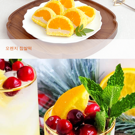
오렌지 찹쌀떡