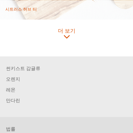
시트러스 허브 티
더 보기
썬키스트 감귤류
오렌지
레몬
만다린
법률