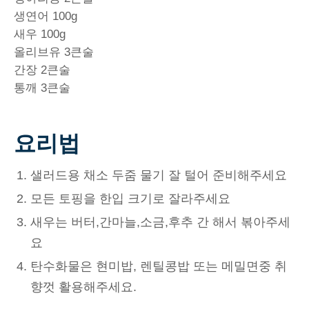
생연어 100g
새우 100g
올리브유 3큰술
간장 2큰술
통깨 3큰술
요리법
샐러드용 채소 두줌 물기 잘 털어 준비해주세요
모든 토핑을 한입 크기로 잘라주세요
새우는 버터,간마늘,소금,후추 간 해서 볶아주세
요
탄수화물은 현미밥, 렌틸콩밥 또는 메밀면중 취
향껏 활용해주세요.