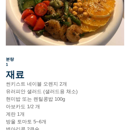
분량
1
재료
썬키스트 네이블 오렌지 2개
유러피안 샐러드 (샐러드용 채소)
현미밥 또는 렌틸콩밥 100g
아보카도 1/2 개
계란 1개
방울 토마토 5~6개
병아리콩 2큰술