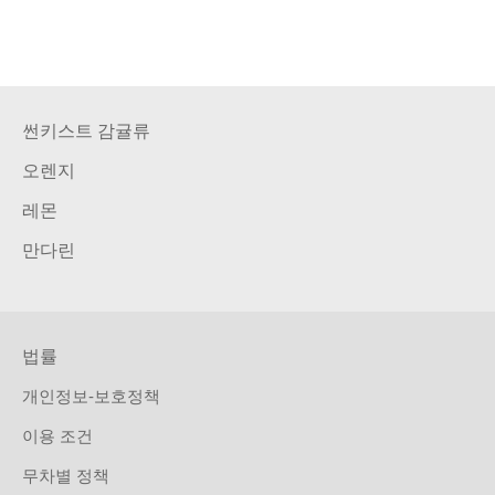
썬키스트 감귤류
오렌지
레몬
만다린
법률
개인정보-보호정책
이용 조건
무차별 정책